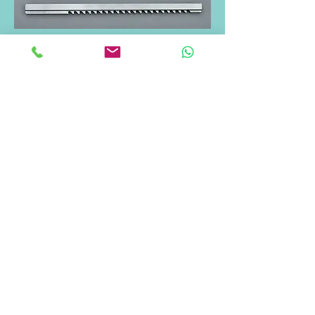
Telif Hakkı ©
2017 - 2026
Tuğra Makina - Tüm
Hakları Saklıdır. İvedik OSB 29. Cad.
1471. (Eski 687.) Sok. No:110 Yenimahalle /